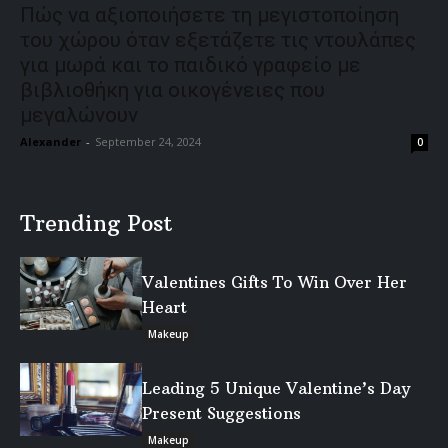
Πώς να αξιοποιήσετε τη μεγιστοποίηση
του χώρου όταν εξετάζετε τις ντουλάπες
για μωρά και το παιδικό γραφείο με
βιβλιοθήκη για οικογένειες που
μεγαλώνουν
Alexander
-
September 24, 2024
0
Trending Post
Valentines Gifts To Win Over Her
Heart
Makeup
Leading 5 Unique Valentine’s Day
Present Suggestions
Makeup